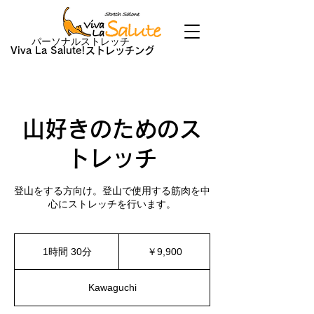
パーソナルストレッチ
Viva La Salute!ストレッチング
山好きのためのス
トレッチ
登山をする方向け。登山で使用する筋肉を中
心にストレッチを行います。
9,900
円
1時間 30分
1
￥9,900
時
3
Kawaguchi
0
分