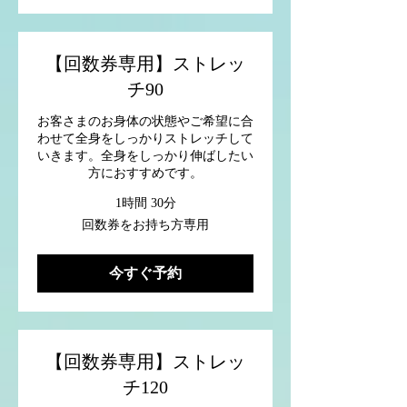
方
専
用
【回数券専用】ストレッ
チ90
お客さまのお身体の状態やご希望に合
わせて全身をしっかりストレッチして
いきます。全身をしっかり伸ばしたい
方におすすめです。
1時間 30分
回
回数券をお持ち方専用
数
券
を
今すぐ予約
お
持
ち
方
専
用
【回数券専用】ストレッ
チ120